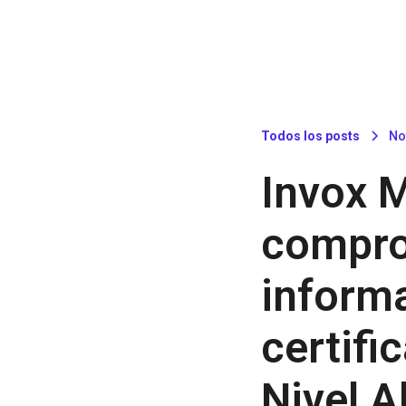
Todos los posts
No
Invox M
compro
informa
certifi
Nivel A