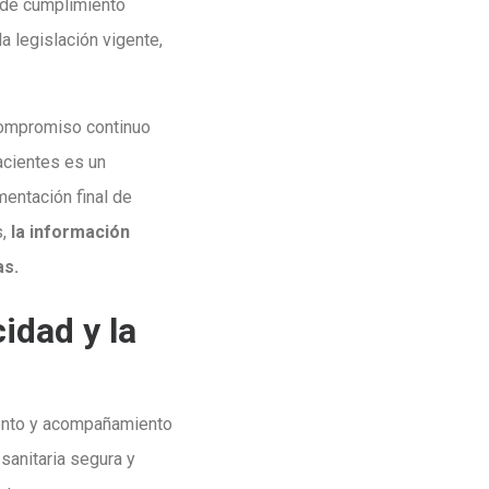
 de cumplimiento
a legislación vigente,
 compromiso continuo
pacientes es un
mentación final de
s,
la información
as.
idad y la
miento y acompañamiento
sanitaria segura y