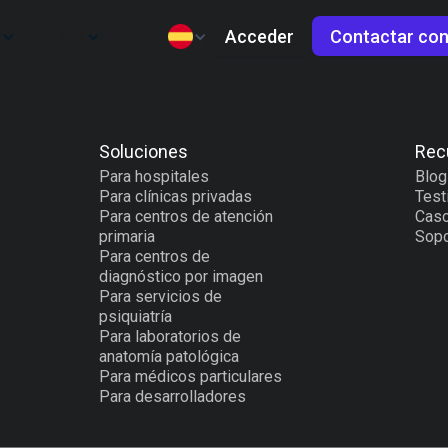
Acceder
Contactar con
s
Recursos
Contacto
Soluciones
Rec
Para hospitales
Blog
Para clínicas privadas
Test
Para centros de atención
Caso
primaria
Sopo
Para centros de
diagnóstico por imagen
Para servicios de
psiquiatría
Para laboratorios de
anatomía patológica
Para médicos particulares
Para desarrolladores