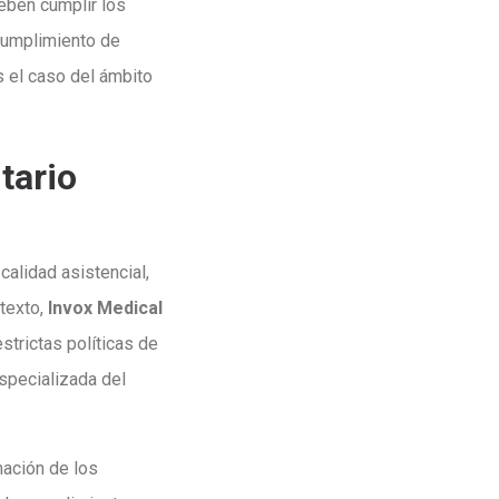
eben cumplir los
 cumplimiento de
 el caso del ámbito
tario
calidad asistencial,
ntexto,
Invox Medical
strictas políticas de
especializada del
mación de los