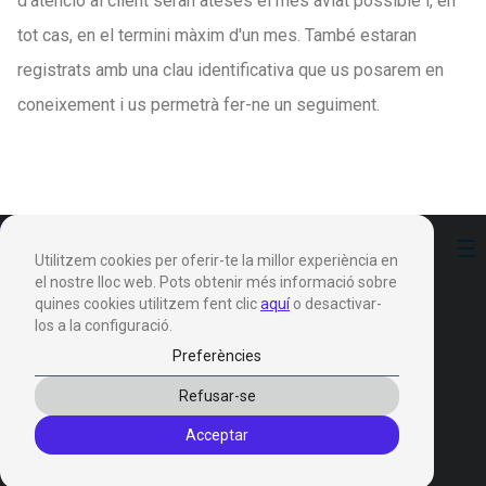
d'atenció al client seran ateses el més aviat possible i, en
tot cas, en el termini màxim d'un mes. També estaran
registrats amb una clau identificativa que us posarem en
coneixement i us permetrà fer-ne un seguiment.
Preferències
Utilitzem cookies per oferir-te la millor experiència en
el nostre lloc web. Pots obtenir més informació sobre
quines cookies utilitzem fent clic
aquí
o desactivar-
los a la configuració.
Preferències
Productes
Refusar-se
Invox Dictation
Acceptar
Invox Genesis
Invox Aura