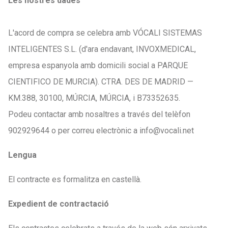
Les nostres dades
L'acord de compra se celebra amb VÓCALI SISTEMAS
INTELIGENTES S.L. (d'ara endavant, INVOXMEDICAL,
empresa espanyola amb domicili social a PARQUE
CIENTIFICO DE MURCIA). CTRA. DES DE MADRID —
KM.388, 30100, MÚRCIA, MÚRCIA, i B73352635.
Podeu contactar amb nosaltres a través del telèfon
902929644 o per correu electrònic a info@vocali.net
Lengua
El contracte es formalitza en castellà.
Expedient de contractació