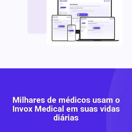
Milhares de médicos usam o
Invox Medical em suas vidas
diárias