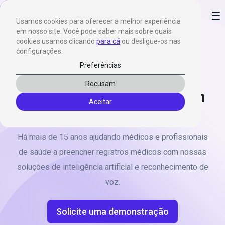
Preferências
Usamos cookies para oferecer a melhor experiência
em nosso site. Você pode saber mais sobre quais
cookies usamos clicando
para cá
ou desligue-os nas
configurações.
Com nossas soluções,
Preferências
ajudamos os médicos a
Recusam
gerar seus relatórios com
Aceitar
mais eficiência
Há mais de 15 anos ajudando médicos e profissionais
de saúde a preencher registros médicos com nossas
soluções de inteligência artificial e reconhecimento de
voz.
Solicite uma demonstração