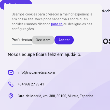
Preferências
Produtos
Soluções
Usamos cookies para oferecer a melhor experiência
em nosso site. Você pode saber mais sobre quais
cookies usamos clicando
para cá
ou desligue-os nas
configurações.
Entre em contato cono
Preferências
Recusam
Aceitar
Nossa equipe ficará feliz em ajudá-lo.
info@invoxmedical.com
+34 968 27 78 41
Ctra. de Madrid, km. 388, 30100, Múrcia, Espanha.