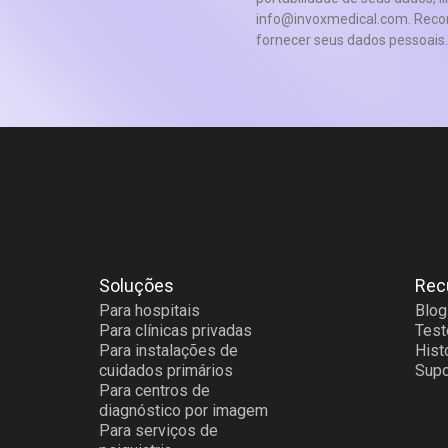
info@invoxmedical.com. Recom
fornecer seus dados pessoais.
Soluções
Rec
Para hospitais
Blog
Para clínicas privadas
Tes
Para instalações de
Hist
cuidados primários
Supo
Para centros de
diagnóstico por imagem
Para serviços de