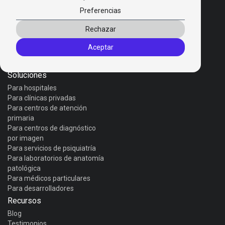
Preferencias
Productos
Rechazar
Invox Dictation
Aceptar
Invox Genesis
Invox Aura
Soluciones
Para hospitales
Para clínicas privadas
Para centros de atención
primaria
Para centros de diagnóstico
por imagen
Para servicios de psiquiatría
Para laboratorios de anatomía
patológica
Para médicos particulares
Para desarrolladores
Recursos
Blog
Testimonios