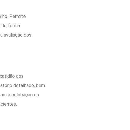
elho. Permite
o de forma
 a avaliação dos
exatidão dos
atório detalhado, bem
oram a colocação da
acientes.