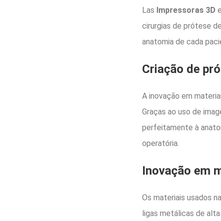
Las
Impressoras 3D
e
cirurgias de prótese d
anatomia de cada pacien
Criação de pr
A inovação em materiai
Graças ao uso de imag
perfeitamente à anatom
operatória.
Inovação em m
Os materiais usados n
ligas metálicas de alta