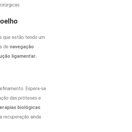
irúrgicas.
joelho
s que estão tendo um
as de
navegação
rução ligamentar.
refinamento. Espera-se
ação das próteses e
erapias biológicas
ma recuperação ainda