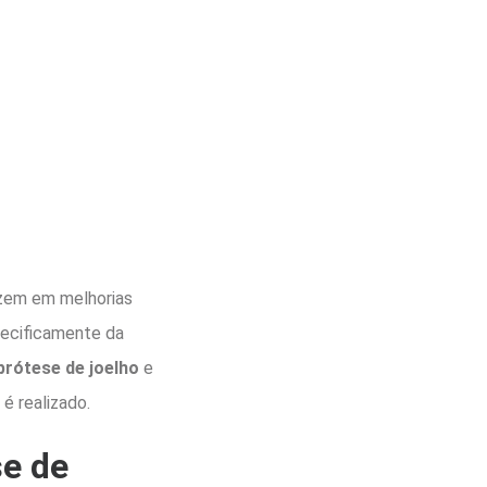
uzem em melhorias
specificamente da
prótese de joelho
e
é realizado.
se de