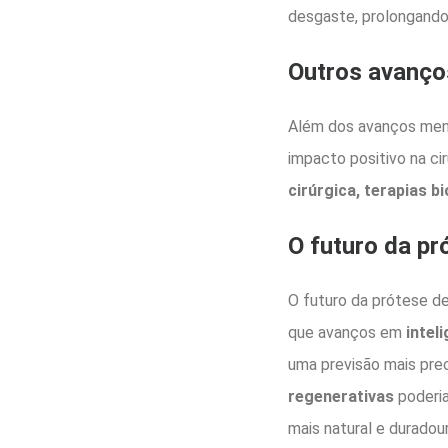
desgaste, prolongando 
Outros avanços
Além dos avanços men
impacto positivo na ci
cirúrgica, terapias 
O futuro da pr
O futuro da prótese d
que avanços em
inteli
uma previsão mais pre
regenerativas
poderia
mais natural e duradour