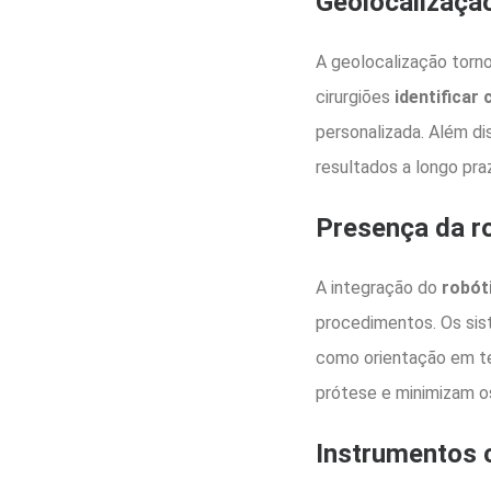
Geolocalizaçã
A geolocalização torno
cirurgiões
identificar
personalizada. Além di
resultados a longo pra
Presença da ro
A integração do
robóti
procedimentos. Os sis
como orientação em te
prótese e minimizam os
Instrumentos 