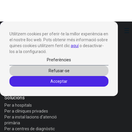
Preferències
Utilitzem cookies per oferir-te la millor experiència en
el nostre lloc web. Pots obtenir més informació sobre
quines cookies utilitzem fent clic
aquí
o desactivar-
los a la configuració.
Preferències
Productes
Refusar-se
Invox Dictation
Acceptar
Invox Genesis
Invox Aura
Solucions
Per a hospitals
Per a clíniques privades
Per a instal·lacions d'atenció
primària
Per a centres de diagnòstic