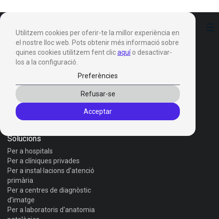
Preferències
Utilitzem cookies per oferir-te la millor experiència en
el nostre lloc web. Pots obtenir més informació sobre
quines cookies utilitzem fent clic
aquí
o desactivar-
los a la configuració.
Preferències
Productes
Refusar-se
Invox Dictation
Acceptar
Invox Genesis
Invox Aura
Solucions
Per a hospitals
Per a clíniques privades
Per a instal·lacions d'atenció
primària
Per a centres de diagnòstic
d'imatge
Per a laboratoris d'anatomia