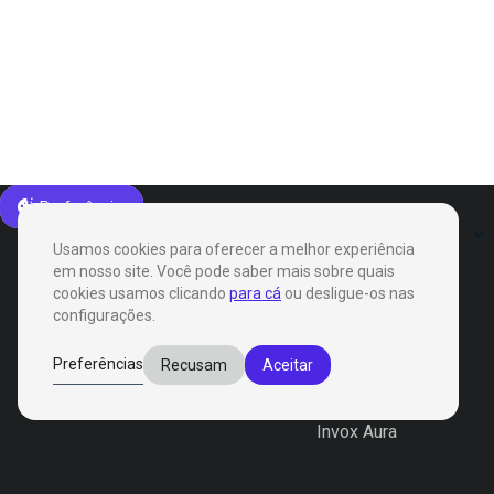
Preferências
Produtos
Soluções
Usamos cookies para oferecer a melhor experiência
em nosso site. Você pode saber mais sobre quais
cookies usamos clicando
para cá
ou desligue-os nas
configurações.
Produtos
Preferências
Recusam
Aceitar
Invox Dictation
Invox Genesis
Invox Aura