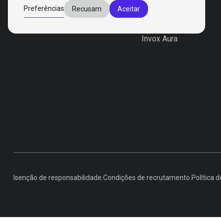
Produtos
Preferências
Recusam
Aceitar
Invox Dictation
Invox Genesis
Invox Aura
Isenção de responsabilidade.
Condições de recrutamento.
Política d