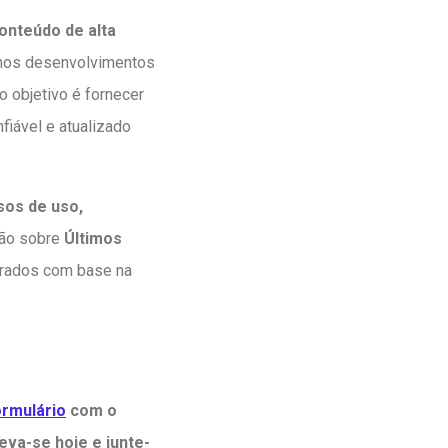
onteúdo de alta
 nos desenvolvimentos
o objetivo é fornecer
fiável e atualizado
sos de uso,
ção sobre
Últimos
turados com base na
ormulário
com o
eva-se hoje e junte-