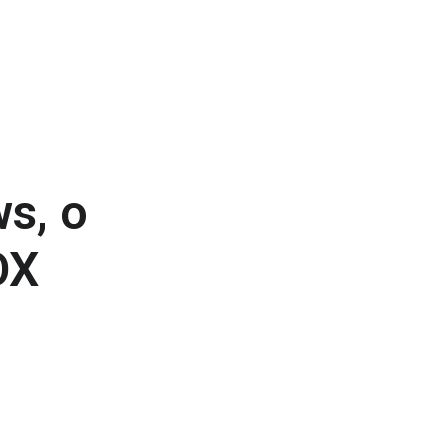
s, o
OX