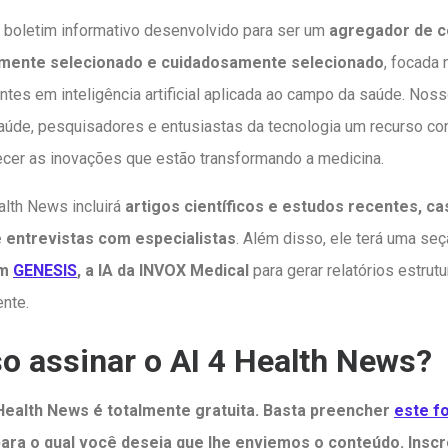
 boletim informativo desenvolvido para ser um
agregador de c
amente selecionado e cuidadosamente selecionado
, focada
ntes em inteligência artificial aplicada ao campo da saúde. Noss
aúde, pesquisadores e entusiastas da tecnologia um recurso con
ecer as inovações que estão transformando a medicina.
alth News incluirá
artigos científicos e estudos recentes, ca
e entrevistas com especialistas
. Além disso, ele terá uma se
em
GENESIS
, a IA da INVOX Medical
para gerar relatórios estru
nte.
 assinar o AI 4 Health News?
 Health News é totalmente gratuita. Basta preencher
este f
ara o qual você deseja que lhe enviemos o conteúdo. Inscr