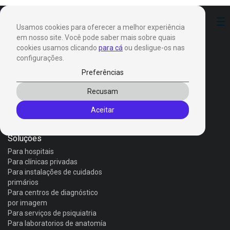
Preferências
Usamos cookies para oferecer a melhor experiência
em nosso site. Você pode saber mais sobre quais
cookies usamos clicando
para cá
ou desligue-os nas
configurações.
Preferências
Produtos
Recusam
Invox Dictation
Aceitar
Invox Genesis
Invox Aura
Soluções
Para hospitais
Para clínicas privadas
Para instalações de cuidados
primários
Para centros de diagnóstico
por imagem
Para serviços de psiquiatria
Para laboratorios de anatomía