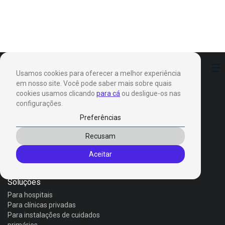
Preferências
Usamos cookies para oferecer a melhor experiência
em nosso site. Você pode saber mais sobre quais
cookies usamos clicando
para cá
ou desligue-os nas
configurações.
Preferências
Produtos
Recusam
Invox Dictation
Aceitar
Invox Genesis
Invox Aura
Soluções
Para hospitais
Para clínicas privadas
Para instalações de cuidados
primários