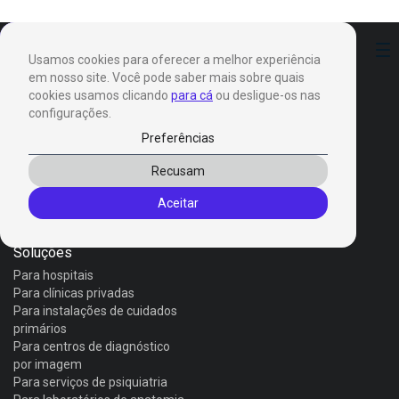
Preferências
Usamos cookies para oferecer a melhor experiência
em nosso site. Você pode saber mais sobre quais
cookies usamos clicando
para cá
ou desligue-os nas
configurações.
Preferências
Produtos
Recusam
Invox Dictation
Aceitar
Invox Genesis
Invox Aura
Soluções
Para hospitais
Para clínicas privadas
Para instalações de cuidados
primários
Para centros de diagnóstico
por imagem
Para serviços de psiquiatria