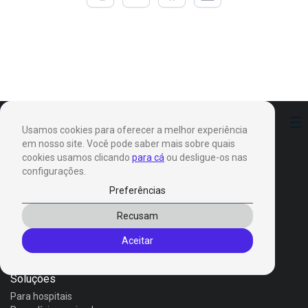
Preferências
Usamos cookies para oferecer a melhor experiência
em nosso site. Você pode saber mais sobre quais
cookies usamos clicando
para cá
ou desligue-os nas
configurações.
Preferências
Produtos
Recusam
Invox Dictation
Aceitar
Invox Genesis
Invox Aura
Soluções
Para hospitais