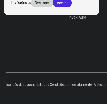
Produtos
Preferências
Recusam
Aceitar
Invox Dictation
Invox Genesis
Invox Aura
Isenção de responsabilidade.
Condições de recrutamento.
Política d