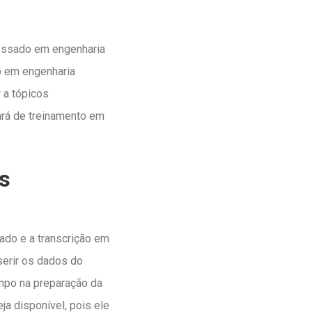
ressado em engenharia
o em engenharia
 a tópicos
ará de treinamento em
s
tado e a transcrição em
erir os dados do
empo na preparação da
a disponível, pois ele