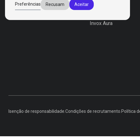
Produtos
Preferências
Recusam
Aceitar
Invox Dictation
Invox Genesis
Invox Aura
Isenção de responsabilidade.
Condições de recrutamento.
Política d