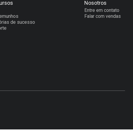
ursos
Nosotros
Entre em contato
temunhos
Falar com vendas
órias de sucesso
rte